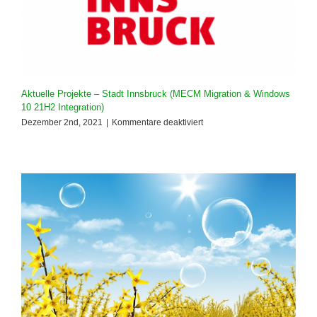
(CVE-
2021-
44228)
Aktuelle Projekte – Stadt Innsbruck (MECM Migration & Windows
10 21H2 Integration)
für
Dezember 2nd, 2021
|
Kommentare deaktiviert
Aktuelle
Projekte
–
Stadt
Innsbruck
(MECM
Migration
&
Windows
10
21H2
Integration)