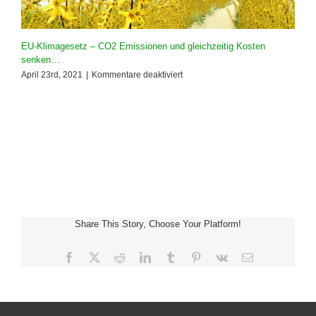
EU-Klimagesetz – CO2 Emissionen und gleichzeitig Kosten
senken…
für
April 23rd, 2021
|
Kommentare deaktiviert
EU-
Klimagesetz
–
CO2
Emissionen
und
gleichzeitig
Kosten
senken…
Share This Story, Choose Your Platform!
Facebook
X
Reddit
LinkedIn
Tumblr
Pinterest
Vk
E-
Mail