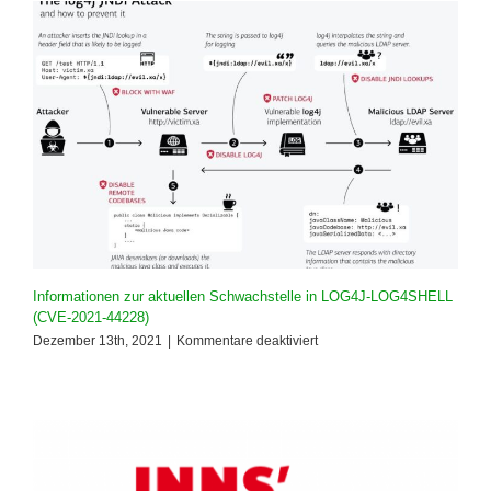
Service,
Sicherheit
und
optimales
Benutzererlebnis
Informationen zur aktuellen Schwachstelle in LOG4J-LOG4SHELL
(CVE-2021-44228)
für
Dezember 13th, 2021
|
Kommentare deaktiviert
Informationen
zur
aktuellen
Schwachstelle
in
LOG4J-
LOG4SHELL