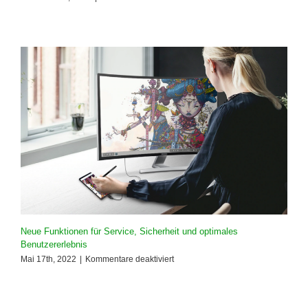
Wir
machen
IT
einfacher
für
Sie!
Neue Funktionen für Service, Sicherheit und optimales
Benutzererlebnis
für
Mai 17th, 2022
|
Kommentare deaktiviert
Neue
Funktionen
für