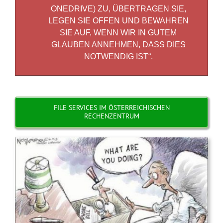
ONEDRIVE) ZU, ÜBERTRAGEN SIE,
LEGEN SIE OFFEN UND BEWAHREN
SIE AUF, WENN WIR IN GUTEM
GLAUBEN ANNEHMEN, DASS DIES
NOTWENDIG IST“.
FILE SERVICES IM ÖSTERREICHISCHEN
RECHENZENTRUM