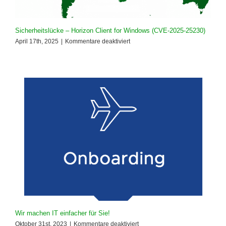
Sicherheitslücke – Horizon Client for Windows (CVE-2025-25230)
für
April 17th, 2025
|
Kommentare deaktiviert
Sicherheitslücke
–
Horizon
Client
for
Windows
(CVE-
2025-
25230)
Wir machen IT einfacher für Sie!
für
Oktober 31st, 2023
|
Kommentare deaktiviert