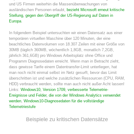
und US Firmen weiterhin die Massenüberwachungen von
ausländischen Personen erlaubt,
bezieht Microsoft erneut kritische
Stellung, gegen den Übergriff der US-Regierung auf Daten in
Europa
.
serung ihrer Services“ erheben.
In folgendem Beispiel untersuchten wir einen Datensatz aus einer
temporären virtuellen Maschine über 120 Minuten, der eine
beachtliches Datenvolumen von 18.307 Zeilen mit einer Größe von
30MB (täglich 360MB, wöchentlich 1,8GB, monatlich 7,2GB,
jährlich 361,6GB) pro Windows Arbeitsplatz ohne Office und
Programm Diagnosedaten erreicht. Wenn man in Betracht zieht,
dass gewisse Tarife einem Datentransfer-Limit unterliegen, hat
man noch nicht einmal selbst im Netz gesurft, bevor das Limit
überschritten ist und welche zusätzlichen Ressourcen (CPU, RAM,
HDD) verbraucht werden, sollte man auch nicht außer Acht lassen!
Links:
Windows10, Version 1709, verbesserte Telemetrie-
Ereignisse und Felder, die von der Windows Analytics verwendet
werden
,
Windows10-Diagnosedaten für die vollständige
Telemetriestufe
Beispiele zu kritischen Datensätze