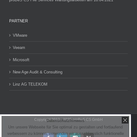
PARTNER
VMware
Veeam
Microsoft
New Age Audit & Consulting
Linz AG TELEKOM
Copyright 2012 - 2025 proBeS CS GmbH
Datenschutzhinweis
Um unsere Webseite für Sie optimal zu gestalten und fortlaufend
verbessern zu können, verwenden wir ausschliesslich funktionelle