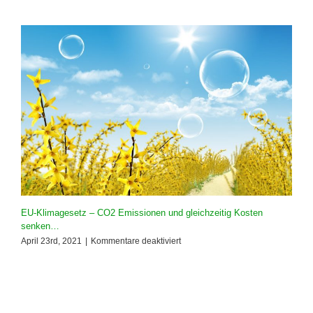
–
Stadt
Innsbruck
(MECM
Migration
&
Windows
10
21H2
Integration)
EU-Klimagesetz – CO2 Emissionen und gleichzeitig Kosten
senken…
für
April 23rd, 2021
|
Kommentare deaktiviert
EU-
Klimagesetz
–
CO2
Emissionen