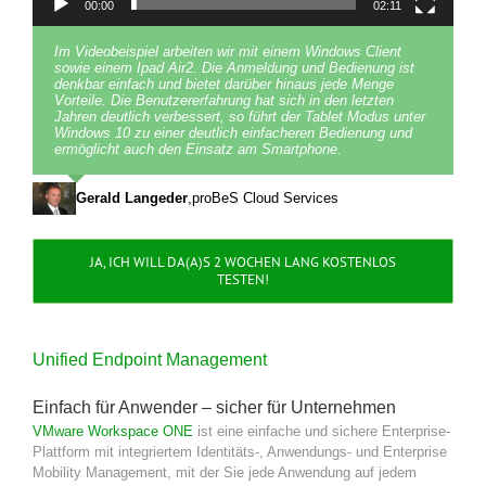
00:00
02:11
Im Videobeispiel arbeiten wir mit einem Windows Client
sowie einem Ipad Air2. Die Anmeldung und Bedienung ist
denkbar einfach und bietet darüber hinaus jede Menge
Vorteile. Die Benutzererfahrung hat sich in den letzten
Jahren deutlich verbessert, so führt der Tablet Modus unter
Windows 10 zu einer deutlich einfacheren Bedienung und
ermöglicht auch den Einsatz am Smartphone.
Gerald Langeder
,
proBeS Cloud Services
JA, ICH WILL DA(A)S 2 WOCHEN LANG KOSTENLOS
TESTEN!
Unified Endpoint Management
Einfach für Anwender – sicher für Unternehmen
VMware Workspace ONE
ist eine einfache und sichere Enterprise-
Plattform mit integriertem Identitäts-, Anwendungs- und Enterprise
Mobility Management, mit der Sie jede Anwendung auf jedem