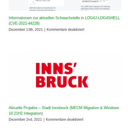
Informationen zur aktuellen Schwachstelle in LOG4J-LOG4SHELL
(CVE-2021-44228)
für
Dezember 13th, 2021
|
Kommentare deaktiviert
Informationen
zur
aktuellen
Schwachstelle
in
LOG4J-
LOG4SHELL
(CVE-
2021-
44228)
Aktuelle Projekte – Stadt Innsbruck (MECM Migration & Windows
10 21H2 Integration)
für
Dezember 2nd, 2021
|
Kommentare deaktiviert
Aktuelle
Projekte