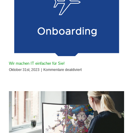
2025-
25230)
Wir machen IT einfacher für Sie!
für
Oktober 31st, 2023
|
Kommentare deaktiviert
Wir
machen
IT
einfacher
für
Sie!