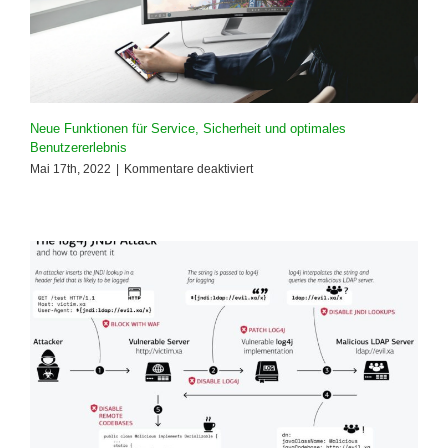
Neue Funktionen für Service, Sicherheit und optimales
Benutzererlebnis
für
Mai 17th, 2022
|
Kommentare deaktiviert
Neue
Funktionen
für
Service,
Sicherheit
und
optimales
Benutzererlebnis