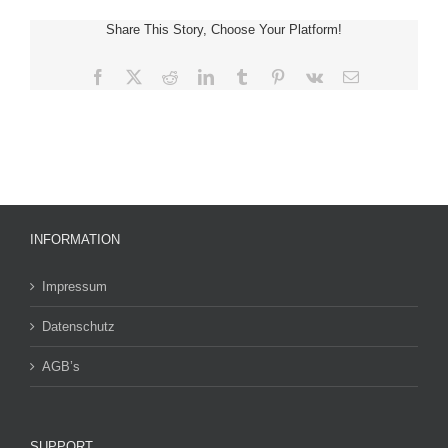
Share This Story, Choose Your Platform!
Facebook
X
Reddit
LinkedIn
Tumblr
Pinterest
Vk
E-
Mail
INFORMATION
Impressum
Datenschutz
AGB’s
SUPPORT