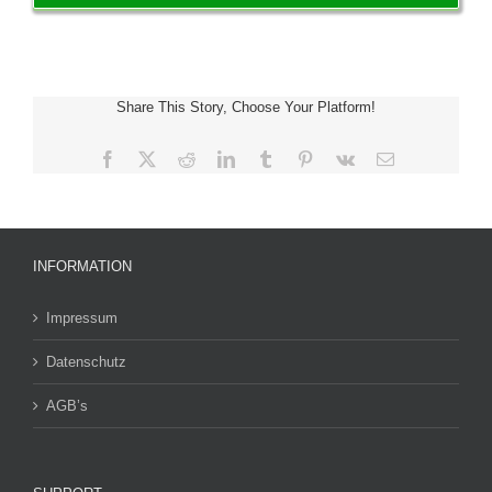
Share This Story, Choose Your Platform!
Facebook
X
Reddit
LinkedIn
Tumblr
Pinterest
Vk
E-
Mail
INFORMATION
Impressum
Datenschutz
AGB’s