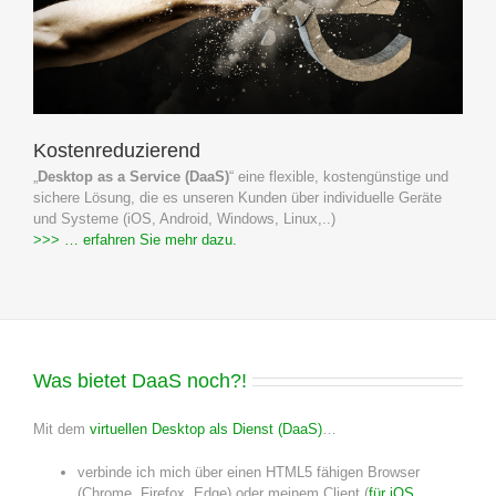
Kostenreduzierend
„
Desktop as a Service (DaaS)
“ eine flexible, kostengünstige und
sichere Lösung, die es unseren Kunden über individuelle Geräte
und Systeme (iOS, Android, Windows, Linux,..)
>>> … erfahren Sie mehr dazu.
Was bietet
DaaS
noch?!
Mit dem
virtuellen Desktop als Dienst (DaaS)
…
verbinde ich mich über einen HTML5 fähigen Browser
(Chrome, Firefox, Edge) oder meinem Client (
für iOS,