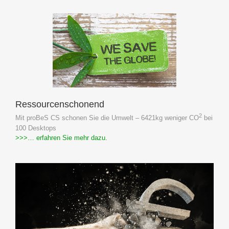
Ressourcenschonend
2
Mit proBeS CS schonen Sie die Umwelt – 6421kg weniger CO
bei
100 Desktops
>>>… erfahren Sie mehr dazu.