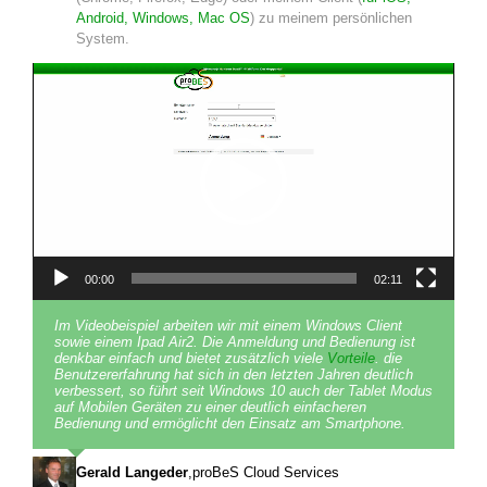
Android, Windows, Mac OS
) zu meinem persönlichen
System.
Video-
Player
00:00
02:11
Im Videobeispiel arbeiten wir mit einem Windows Client
sowie einem Ipad Air2. Die Anmeldung und Bedienung ist
denkbar einfach und bietet zusätzlich viele
Vorteile
. die
Benutzererfahrung hat sich in den letzten Jahren deutlich
verbessert, so führt seit Windows 10 auch der Tablet Modus
auf Mobilen Geräten zu einer deutlich einfacheren
Bedienung und ermöglicht den Einsatz am Smartphone.
Gerald Langeder
,
proBeS Cloud Services