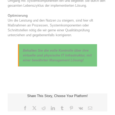
Umgang mit Systemkomponenten ein und begleitet Sie durch den
gesamten Lebenszyklus der implementierten Lösung.
Optimierung
Um die Leistung und den Nutzen zu steigern, sind hier oft
Maßnahmen an Prozessen, Systemkomponenten oder
Schnittstellen nötig die wir gerne einer Qualitätsprüfung
unterziehen und gegebenenfalls korrigieren.
Behalten Sie die volle Kontrolle über ihre
virtuelle und physische IT Infrastruktur, mit
einer bewährten Management Lösung!
Share This Story, Choose Your Platform!
Facebook
X
Reddit
LinkedIn
Tumblr
Pinterest
Vk
E-
Mail